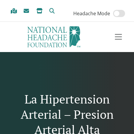
Skip to Menu
Skip to Content
Skip to Footer
Headache Mode
La Hipertension
Arterial – Presion
Arterial Alta